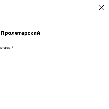
. Пролетарский
летарский